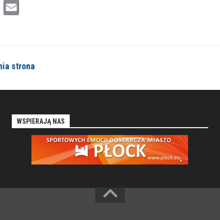
cebook
Twitter
Email
nia strona
WSPIERAJĄ NAS