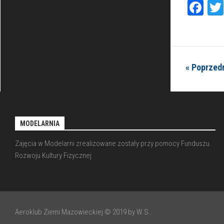
Fa
« Poprzed
MODELARNIA
Zajęcia w Modelarni zrealizowane zostały przy pomocy Funduszu
Rozwoju Kultury Fizycznej
Aeroklub Ziemi Mazowieckiej © 2019 by W.S.