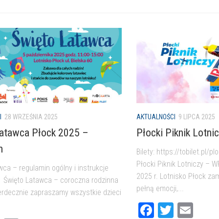
I
28 WRZEŚNIA 2025
AKTUALNOŚCI
9 LIPCA 2025
atawca Płock 2025 –
Płocki Piknik Lotni
n
Bilety: https://tobilet.pl/pl
Płocki Piknik Lotniczy – 
wca – regulamin ogólny i instrukcje
2025 r. Lotnisko Płock zam
: Święto Latawca – coroczna rodzinna
pełną emocji,...
erdecznie zapraszamy wszystkie dzieci
Facebook
Twitter
Ema