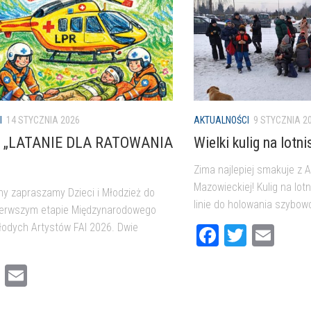
ZLIN
PIKNIK
526F
LOTNICZY
FOTO
GALERIA
PŁOCKICH
FOTOGRAFÓW.
GALERIA
I
14 STYCZNIA 2026
AKTUALNOŚCI
9 STYCZNIA 2
MODELARZE
6 „LATANIE DLA RATOWANIA
Wielki kulig na lotni
Zima najlepiej smakuje z 
Mazowieckiej! Kulig na lot
jny zapraszamy Dzieci i Młodzież do
linie do holowania szybowc
pierwszym etapie Międzynarodowego
odych Artystów FAI 2026. Dwie
Facebook
Twitter
Ema
cebook
Twitter
Email