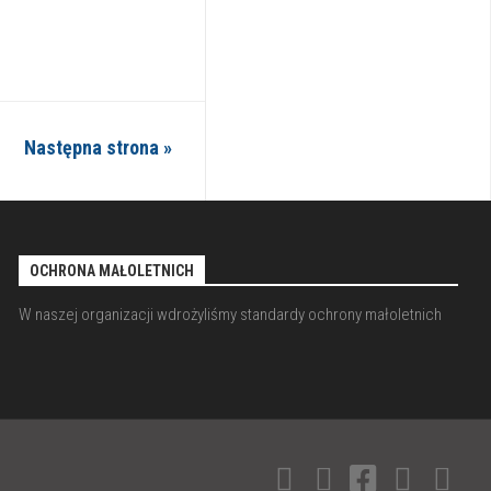
Następna strona »
OCHRONA MAŁOLETNICH
W naszej organizacji wdrożyliśmy standardy ochrony małoletnich