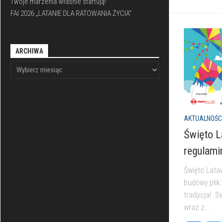
Twoje marzenia właśnie startują!
FAI 2026 „LATANIE DLA RATOWANIA ŻYCIA”
ARCHIWA
AKTUALNOŚC
Święto L
regulami
Święto Lata
budowy:plik
tradycja! S
wraz z...