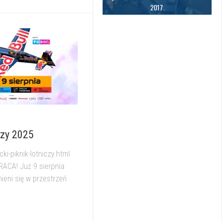
2017.
czy 2025
ocki-piknik-lotniczy.html
WRACA! Już 9 sierpnia
ieni się w przestrzeń
il