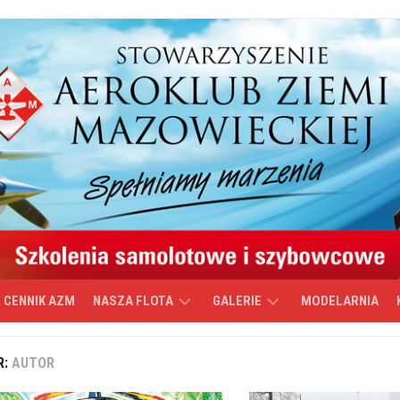
CENNIK AZM
NASZA FLOTA
GALERIE
MODELARNIA
CESSNA
WIDEO
R:
AUTOR
152
PŁOCKI