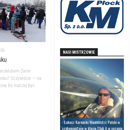
026
NASI MISTRZOWIE
sku
Aeroklubem Ziemi
nisku? Oczywiście — na
ów, bo inaczej być...
il
Łukasz Kornacki Wicemistrz Polski w
szybownictwie w klasie Club A w sezonie