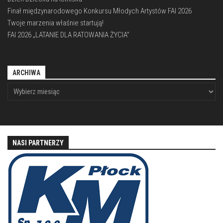
Finał międzynarodowego Konkursu Młodych Artystów FAI 2026
Twoje marzenia właśnie startują!
FAI 2026 „LATANIE DLA RATOWANIA ŻYCIA”
ARCHIWA
NASI PARTNERZY