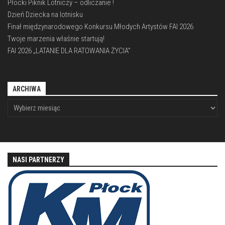
Płocki Piknik Lotniczy – odliczanie !
Dzień Dziecka na lotnisku
Finał międzynarodowego Konkursu Młodych Artystów FAI 2026
Twoje marzenia właśnie startują!
FAI 2026 „LATANIE DLA RATOWANIA ŻYCIA”
ARCHIWA
NASI PARTNERZY