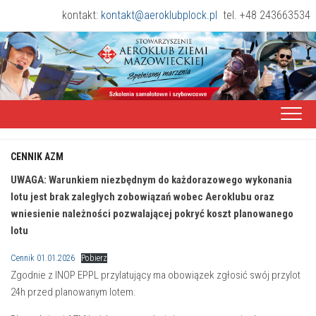
Skip
kontakt:
kontakt@aeroklubplock.pl
tel. +48 243663534
to
content
CENNIK AZM
UWAGA: Warunkiem niezbędnym do każdorazowego wykonania
lotu jest brak zaległych zobowiązań wobec Aeroklubu oraz
wniesienie należności pozwalającej pokryć koszt planowanego
lotu
Cennik 01.01.2026
Pobierz
Zgodnie z INOP EPPL przylatujący ma obowiązek zgłosić swój przylot
24h przed planowanym lotem.