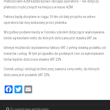
Płatnościami AZM każdorazowo obciąża operatora – nie dotyczy
płatności rozliczonych na miejscu w kasie AZM.
Faktury będą dosyłane w ciągu 14 dni od daty przylotu na adres
operatora lub inny wskazany przez płatnika.
Wszystkie podane kwoty w Cenniku szkoleń dotyczące wykonywania
lotów są kwotami netto do których doliczana jest stawka VAT zw.
Istnieje możliwość wystawienia faktury VAT z pełną stawką podatku od
towarów i usług. W tym przypadku do podanych cen za wykonywanie
lotów będzie doliczona stawka VAT 23%.
Cennik usług i obsługi technicznej zawiera ceny netto, do których
doliczana jest podatek VAT 23%.
Facebook
Twitter
Email