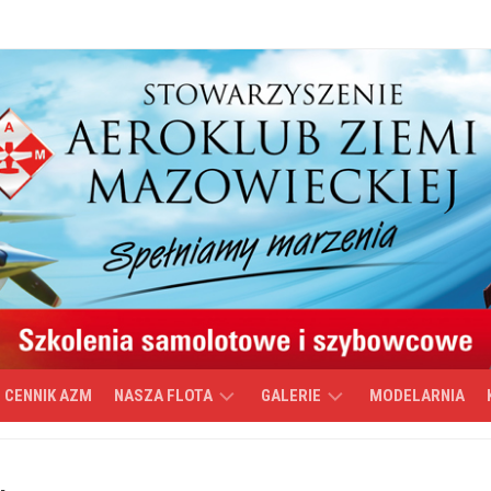
CENNIK AZM
NASZA FLOTA
GALERIE
MODELARNIA
CESSNA
WIDEO
152