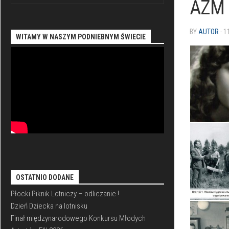
AZM h
PLIKI
DO
SZKOLENIE
POBRANIA
SZYBOWCOWE
BY
AUTOR
· 1
WITAMY W NASZYM PODNIEBNYM ŚWIECIE
HISTORIA
VFR
AEROKLUBU
NOC
SEKCJA
AKROBACJA
MODELARSKA
SAMOLOTOWA
REZERWACJA
LOTÓW
OSTATNIO DODANE
Płocki Piknik Lotniczy – odliczanie !
Dzień Dziecka na lotnisku
Finał międzynarodowego Konkursu Młodych